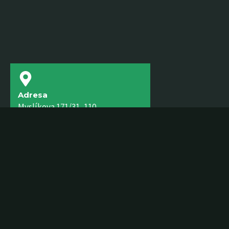
Adresa
Myslíkova 171/31, 110
00 Nové Město, Praha 1